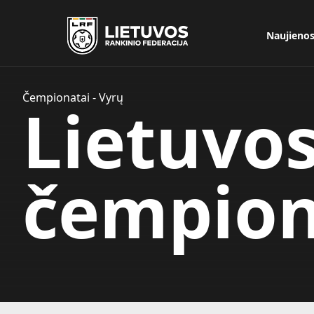
Naujieno
Čempionatai - Vyrų
Lietuvo
čempion