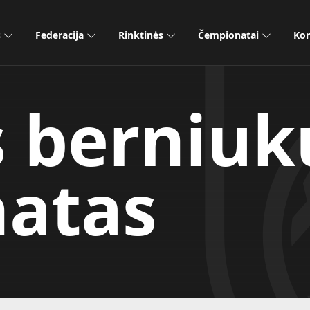
s
Federacija
Rinktinės
Čempionatai
Kon
s berniuk
atas