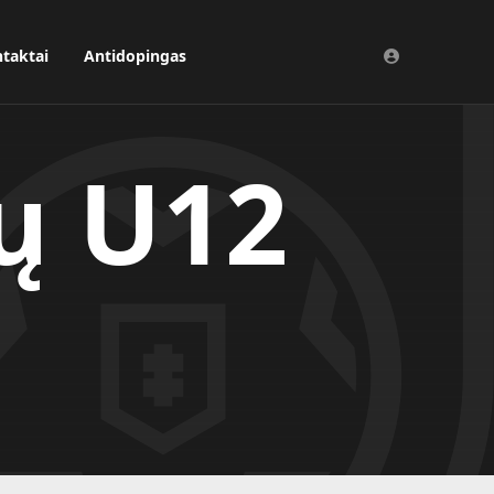
taktai
Antidopingas
ų U12