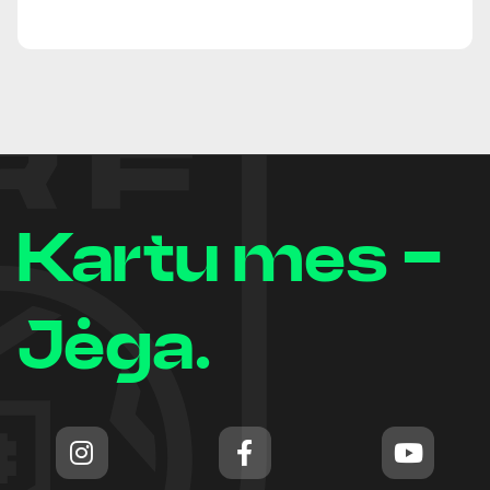
Kartu mes -
Jėga.