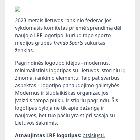
2023 metais lietuvos rankinio federacijos
vykdomasis komitetas pri
ėmė sprendimą dėl
naujojo LRF logotipo, kuriuo tapo sporto
medijos grupės
Trendo Sports
sukurtas
ženklas.
Pagrindinės logotipo idėjos - modernus,
minimalistinis logotipas su Lietuvos istoriniu ir,
žinoma, rankinio elementu. Taip pat svarbus
aspektas – logotipo panaudojimo galimybės.
Modernus ir šiuolaikiškas organizacijos
įvaizdis tampa puikiu ir stipriu pagrindu. Šis
logotipas byloja ne tik apie pažangą ir
naujoves, bet tuo pačiu yra stipri sąsaja su
Lietuvos šaknimis.
Atnaujintas LRF logotipas:
atsisiųsti.