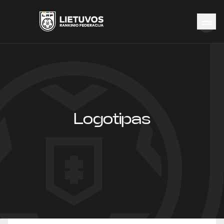
Naujienos
Federacija
Rinktinės
Čempionatai
Kontaktai
Logotipas
Antidopingas