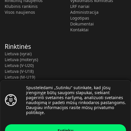
Rinktinių naujienos
Vykdomasis komitetas
Klubinis rankinis
LRF nariai
Visos naujienos
Administracija
Logotipas
Dokumentai
Kontaktai
Rinktinės
Lietuva (vyrai)
Lietuva (moterys)
Lietuva (V-U20)
Lietuva (V-U18)
Lietuva (M-U19)
Kauno r. SC-2 (LTU)
Spustelėdami „Sutinku“ sutinkate, kad jūsų
Lietuva (M-U16)
įrenginyje būtų saugomi slapukai, siekiant
pagerinti svetainės naršymą, analizuoti svetainės
naudojimą ir padėti mūsų rinkodaros pastangoms.
Daugiau informacijos rasite mūsų
privatumo
politikoje
.
© Lietuvos rankinio federacija, 2026.
Sutinku