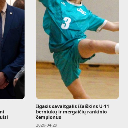
Ilgasis savaitgalis išaiškins U-11
ni
berniukų ir mergaičių rankinio
uisi
čempionus
2026-04-29