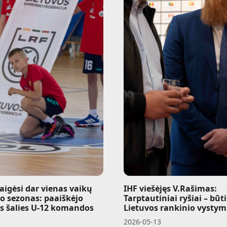
baigėsi dar vienas vaikų
IHF viešėjęs V.Rašimas:
o sezonas: paaiškėjo
Tarptautiniai ryšiai – būti
os šalies U-12 komandos
Lietuvos rankinio vystym
2026-05-13