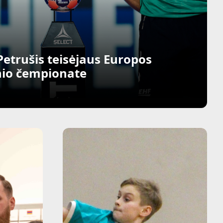
.Petrušis teisėjaus Europos
nio čempionate