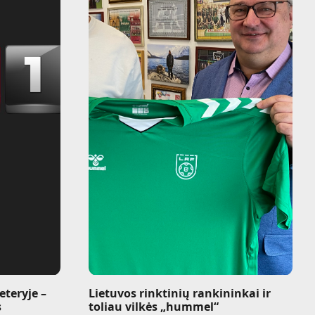
teryje –
Lietuvos rinktinių rankininkai ir
s
toliau vilkės „hummel“