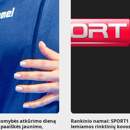
somybės atkūrimo dieną
Rankinio namai: SPORT1 e
 paaiškės jaunimo,
lemiamos rinktinių kovo