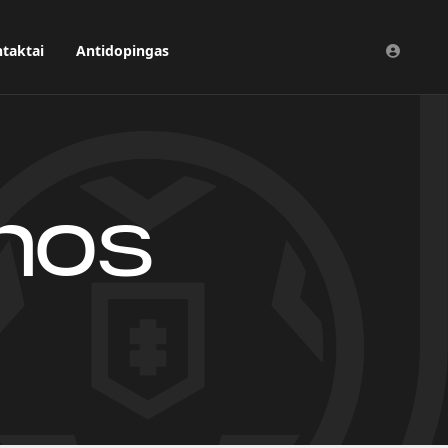
taktai
Antidopingas
enos