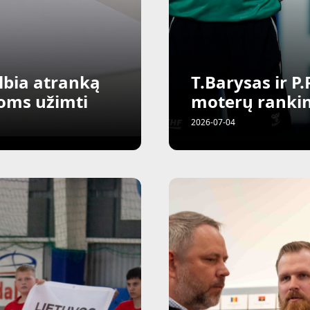
elbia atranką
T.Barysas ir P
goms užimti
moterų ranki
2026-07-04