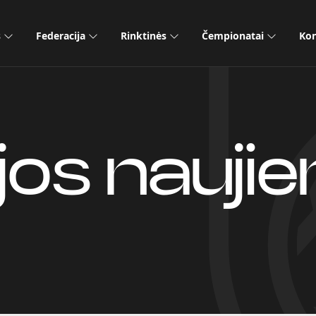
s
Federacija
Rinktinės
Čempionatai
Kon
jos nauji