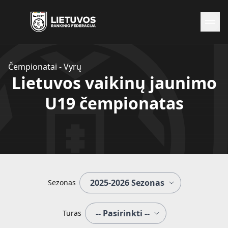
Naujienos
Čempionatai - Vyrų
Federacija
Lietuvos vaikinų jaunimo
Rinktinės
U19 čempionatas
Čempionatai
Kontaktai
Antidopingas
Sezonas
Turas